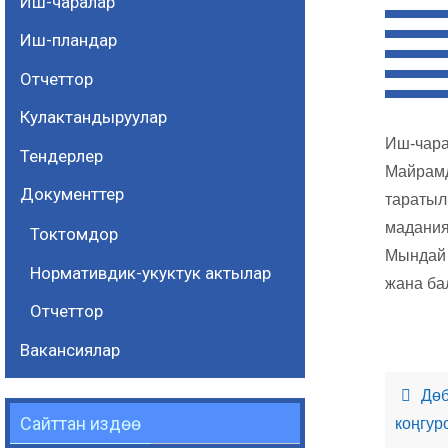
Иш-чаралар
Иш-пландар
Отчеттор
Кулактандыруулар
Иш-чара
Тендерлер
Майрамд
Документтер
таратыл
мадания
Токтомдор
Мындай 
Нормативдик-укуктук актылар
жана ба
Отчеттор
Вакансиялар
Дөб
Сайттан издөө
коңгур