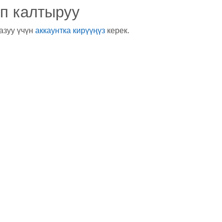
п калтыруу
азуу үчүн
аккаунтка кирүүңүз
керек.