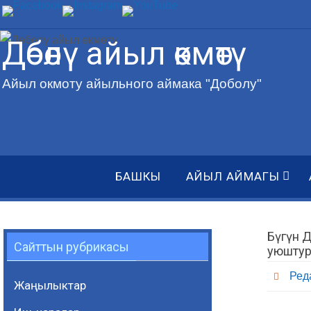
Skip
to
Дөбөлү айыл өкмөтү
content
Айыл окмоту айыльного аймака "Доболу"
Skip
БАШКЫ
АЙЫЛ АЙМАГЫ
to
content
Бүгүн 
Сайттын рубрикасы
уюштур
Ред
Жаңылыктар