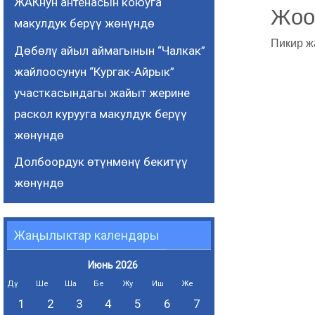
ЖАКнун антенасын коюуга
Жоо
макулдук берүү жөнүндө
Пикир ж
Дөбөлү айыл аймагынын “Чалкак”
жайлоосунун “Кургак-Айрык”
участкасындагы жайыт жерине
раскол курууга макулдук берүү
жөнүндө
Долбоордук өтүнмөнү бекитүү
жөнүндө
Жаңылыктар календары
Июнь 2026
Дү
Ше
Ша
Бе
Жу
Иш
Же
1
2
3
4
5
6
7