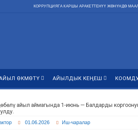
КОРРУПЦИЯГА КАРШЫ АРАКЕТТЕНҮҮ ЖӨНҮНДӨ МАА
АЙЫЛ ӨКМӨТҮ
АЙЫЛДЫК КЕҢЕШ
КООМД
Дөбөлү айыл аймагында 1-июнь — Балдарды коргоонун
улду.
актор
01.06.2026
Иш-чаралар