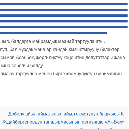
ышып, балдарга майрамдык маанай тартуулашты.
уп, бал муздак жана ар кандай кызыктыруучу белектер
сымов Асанбек, жергиликтүү кеңештин депутаттары жана
чына себепчи болду.
лмаюу тартуулоо менен бирге коомчулуктун биримдигин
Дөбөлү айыл аймагынын айыл өкмөтүнүн башчысы К.
Кудайбергеновдун тапшырмасынын негизинде «Ак-Бел»