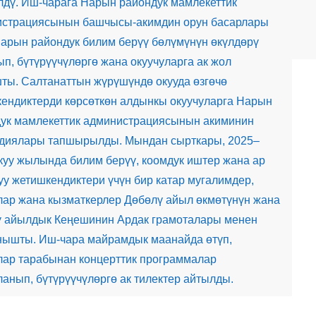
лдү. Иш-чарага Нарын райондук мамлекеттик
страциясынын башчысы-акимдин орун басарлары
арын райондук билим берүү бөлүмүнүн өкүлдөрү
п, бүтүрүүчүлөргө жана окуучуларга ак жол
ты. Салтанаттын жүрүшүндө окууда өзгөчө
ендиктерди көрсөткөн алдынкы окуучуларга Нарын
ук мамлекеттик администрациясынын акиминин
диялары тапшырылды. Мындан сырткары, 2025–
куу жылында билим берүү, коомдук иштер жана ар
уу жетишкендиктери үчүн бир катар мугалимдер,
лар жана кызматкерлер Дөбөлү айыл өкмөтүнүн жана
 айылдык Кеңешинин Ардак грамоталары менен
ышты. Иш-чара майрамдык маанайда өтүп,
лар тарабынан концерттик программалар
ланып, бүтүрүүчүлөргө ак тилектер айтылды.