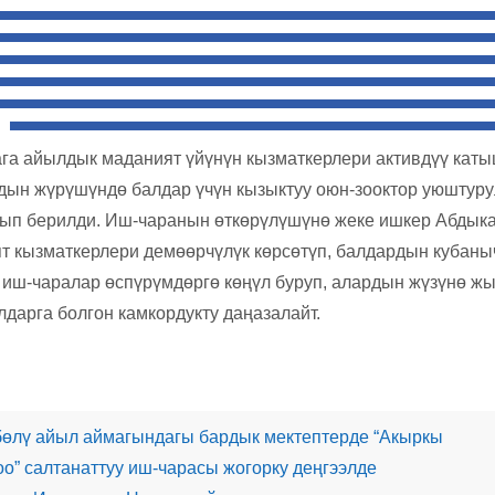
га айылдык маданият үйүнүн кызматкерлери активдүү кат
ын жүрүшүндө балдар үчүн кызыктуу оюн-зооктор уюштурул
ып берилди. Иш-чаранын өткөрүлүшүнө жеке ишкер Абдыка
т кызматкерлери демөөрчүлүк көрсөтүп, балдардын кубаны
иш-чаралар өспүрүмдөргө көңүл буруп, алардын жүзүнө жы
лдарга болгон камкордукту даңазалайт.
өлү айыл аймагындагы бардык мектептерде “Акыркы
оо” салтанаттуу иш-чарасы жогорку деңгээлде