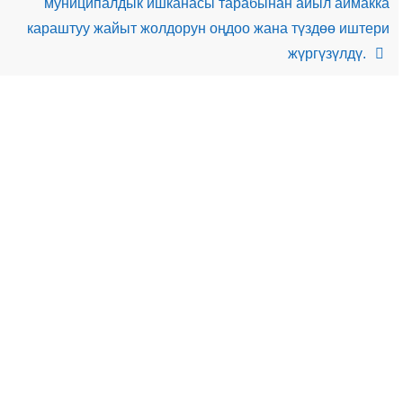
муниципалдык ишканасы тарабынан айыл аймакка
караштуу жайыт жолдорун оңдоо жана түздөө иштери
жүргүзүлдү.