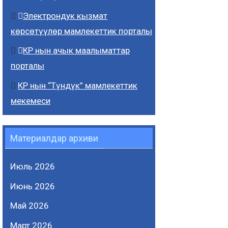
Электрондук кызмат
көрсөтүүлөр мамлекеттик порталы
КР нын ачык маалыматтар
порталы
КР нын “Түндүк” мамлекеттик
мекемеси
Материалдар архиви
Июль 2026
Июнь 2026
Май 2026
Март 2026