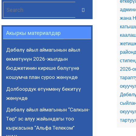
өткөрү
Search
Search
админи
for:
жана Н
катышы
Акыркы материалдар
каалаш
жетишк
Дөбөлү айыл аймагынын айыл
районд
өкмөтүнүн 2026-жылдын
стипен
бюджетинин киреше бөлүгүнө
2026-о
кошумча план суроо жөнүндө
тарапт
окуучу
Долбоордук өтүнмөнү бекитүү
Дөбөлү
жөнүндө
сыйлан
Дөбөлү айыл аймагынын “Салкын-
окуучу
Төр” эс алуу жайындагы тоо
тартуу
кыркасына “Альфа Телеком”