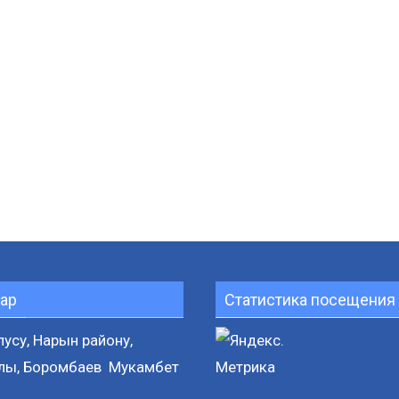
ар
Статистика посещения 
усу, Нарын району,
лы, Боромбаев Мукамбет