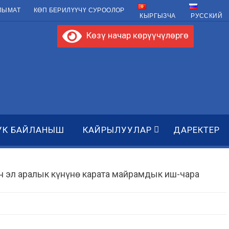
ЛЫМАТ
КӨП БЕРИЛҮҮЧҮ СУРООЛОР
КЫРГЫЗЧА
РУССКИЙ
Көзү начар көрүүчүлөргө
УК БАЙЛАНЫШ
КАЙРЫЛУУЛАР
ДАРЕКТЕР
 эл аралык күнүнө карата майрамдык иш-чара