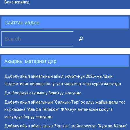
Вакансиялар
Сайттан издөө
Search
Search
for:
Акыркы материалдар
Дөбөлү айыл аймагынын айыл өкмөтүнүн 2026-жылдын
бюджетинин киреше бөлүгүнө кошумча план суроо жөнүндө
Долбоордук өтүнмөнү бекитүү жөнүндө
Дөбөлү айыл аймагынын “Салкын-Төр” эс алуу жайындагы тоо
кыркасына “Альфа Телеком” ЖАКнун антенасын коюуга
макулдук берүү жөнүндө
Дөбөлү айыл аймагынын “Чалкак” жайлоосунун “Кургак-Айрык”