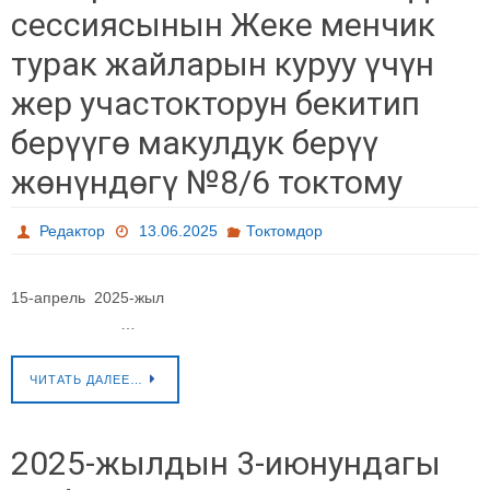
сессиясынын Жеке менчик
турак жайларын куруу үчүн
жер участокторун бекитип
берүүгө макулдук берүү
жөнүндөгү №8/6 токтому
Редактор
13.06.2025
Токтомдор
15-апрель 2025-жыл
…
ЧИТАТЬ ДАЛЕЕ…
2025-жылдын 3-июнундагы