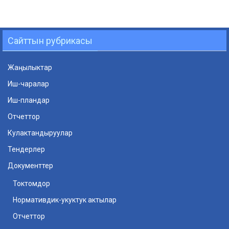
Сайттын рубрикасы
Жаңылыктар
Иш-чаралар
Иш-пландар
Отчеттор
Кулактандыруулар
Тендерлер
Документтер
Токтомдор
Нормативдик-укуктук актылар
Отчеттор