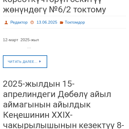
жөнүндөгү №6/2 токтому
Редактор
13.06.2025
Токтомдор
12-март 2025-жыл
…
ЧИТАТЬ ДАЛЕЕ…
2025-жылдын 15-
апрелиндеги Дөбөлү айыл
аймагынын айылдык
Кеңешинин XXIX-
чакырылышынын кезектүү 8-