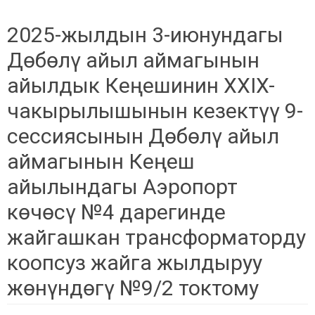
2025-жылдын 3-июнундагы
Дөбөлү айыл аймагынын
айылдык Кеңешинин XXIX-
чакырылышынын кезектүү 9-
сессиясынын Дөбөлү айыл
аймагынын Кеңеш
айылындагы Аэропорт
көчөсү №4 дарегинде
жайгашкан трансформаторду
коопсуз жайга жылдыруу
жөнүндөгү №9/2 токтому