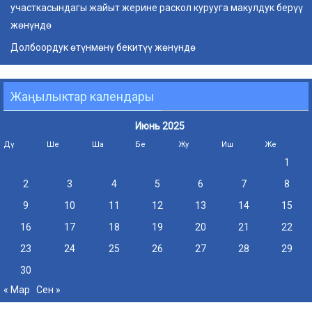
участкасындагы жайыт жерине раскол курууга макулдук берүү
жөнүндө
Долбоордук өтүнмөнү бекитүү жөнүндө
Жаңылыктар календары
Июнь 2025
Дү
Ше
Ша
Бе
Жу
Иш
Же
1
2
3
4
5
6
7
8
9
10
11
12
13
14
15
16
17
18
19
20
21
22
23
24
25
26
27
28
29
30
« Мар
Сен »