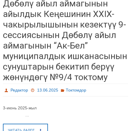
Дөбөлү айыл аймагынын
айылдык Кеңешинин XXIX-
чакырылышынын кезектүү 9-
сессиясынын Дөбөлү айыл
аймагынын “Ак-Бел”
муниципалдык ишканасынын
сунуштарын бекитип берүү
жөнүндөгү №9/4 токтому
Редактор
13.06.2025
Токтомдор
3-июнь 2025-жыл
…
ЧИТАТЬ ДАЛЕЕ…