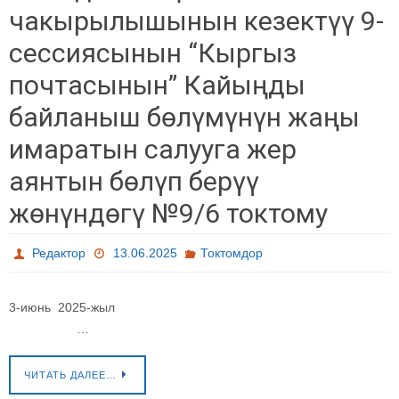
чакырылышынын кезектүү 9-
сессиясынын “Кыргыз
почтасынын” Кайыңды
байланыш бөлүмүнүн жаңы
имаратын салууга жер
аянтын бөлүп берүү
жөнүндөгү №9/6 токтому
Редактор
13.06.2025
Токтомдор
3-июнь 2025-жыл
…
ЧИТАТЬ ДАЛЕЕ…