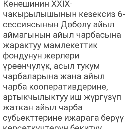
Кенешинин XXIX-
чакырылышынын кезексиз 6-
сессиясынын Дөбөлү айыл
аймагынын айыл чарбасына
жарактуу мамлекеттик
фондунун жерлери
үрөөнчүлүк, асыл тукум
чарбаларына жана айыл
чарба кооперативдерине,
артыкчылыктуу иш жүргүзүп
жаткан айыл чарба
субьекттерине ижарага берүү
көрсөткүчтөрүн бекитүү