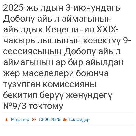
2025-жылдын 3-июнундагы
Дөбөлү айыл аймагынын
айылдык Кеңешинин XXIX-
чакырылышынын кезектүү 9-
сессиясынын Дөбөлү айыл
аймагынын ар бир айылдан
жер маселелери боюнча
түзүлгөн комиссияны
бекитип берүү жөнүндөгү
№9/3 токтому
Редактор
13.06.2025
Токтомдор