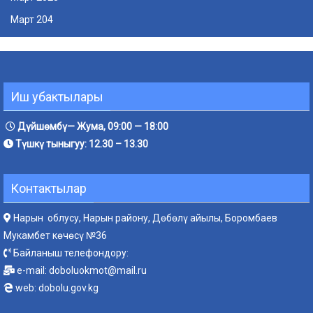
Март 204
Иш убактылары
Дүйшөмбү— Жума, 09:00 — 18:00
Түшкү тыныгуу: 12.30 – 13.30
Контактылар
Нарын облусу, Нарын району, Дөбөлү айылы, Боромбаев
Мукамбет көчөсү №36
Байланыш телефондору:
e-mail:
doboluokmot@mail.ru
web:
dobolu.gov.kg