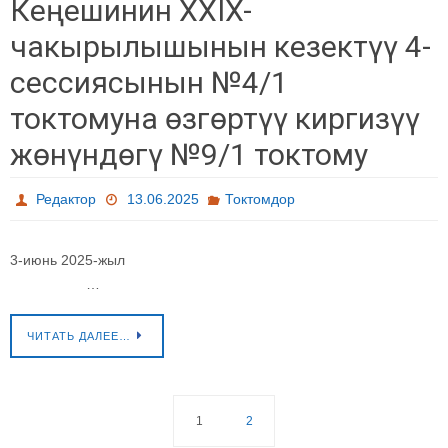
Кеңешинин XXIX-
чакырылышынын кезектүү 4-
сессиясынын №4/1
токтомуна өзгөртүү киргизүү
жөнүндөгү №9/1 токтому
Редактор
13.06.2025
Токтомдор
3-июнь 2025-жыл
…
ЧИТАТЬ ДАЛЕЕ…
1
2