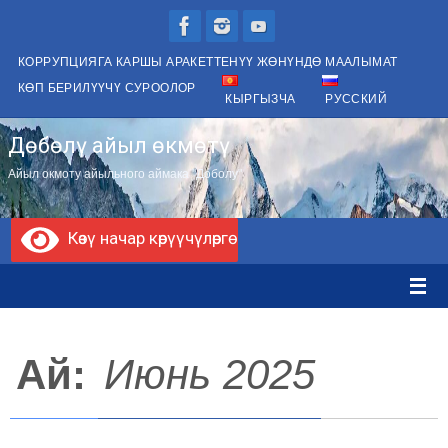
Skip
to
КОРРУПЦИЯГА КАРШЫ АРАКЕТТЕНҮҮ ЖӨНҮНДӨ МААЛЫМАТ
content
КӨП БЕРИЛҮҮЧҮ СУРООЛОР
КЫРГЫЗЧА
РУССКИЙ
Дөбөлү айыл өкмөтү
Айыл окмоту айыльного аймака "Доболу"
Көзү начар көрүүчүлөргө
Ай:
Июнь 2025