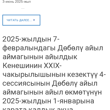
3-июнь 2025-жыл
…
ЧИТАТЬ ДАЛЕЕ…
2025-жылдын 7-
февралындагы Дөбөлү айыл
аймагынын айылдык
Кенешинин XXIX-
чакырылышынын кезектүү 4-
сессиясынын Дөбөлү айыл
аймагынын айыл өкмөтүнүн
2025-жылдын 1-январына
карата калдык акча