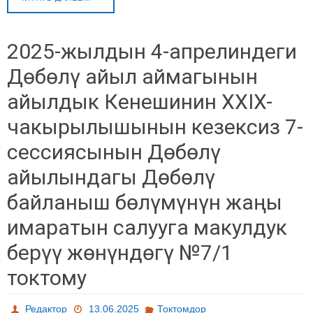
2025-жылдын 4-апрелиндеги
Дөбөлү айыл аймагынын
айылдык Кенешинин XXIX-
чакырылышынын кезексиз 7-
сессиясынын Дөбөлү
айылындагы Дөбөлү
байланыш бөлүмүнүн жаңы
имаратын салууга макулдук
берүү жөнүндөгү №7/1
токтому
Редактор
13.06.2025
Токтомдор