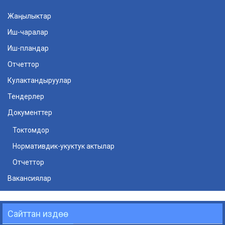
Жаңылыктар
Иш-чаралар
Иш-пландар
Отчеттор
Кулактандыруулар
Тендерлер
Документтер
Токтомдор
Нормативдик-укуктук актылар
Отчеттор
Вакансиялар
Сайттан издөө