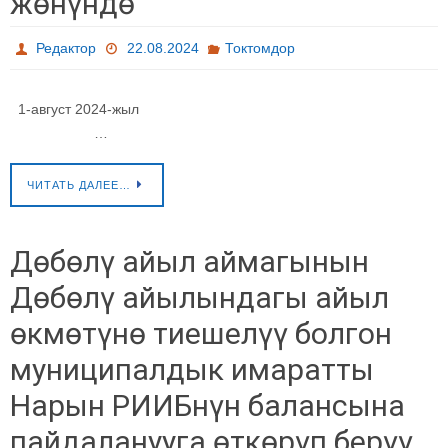
жөнүндө
Редактор
22.08.2024
Токтомдор
1-август 2024-жыл
…
ЧИТАТЬ ДАЛЕЕ…
Дөбөлү айыл аймагынын
Дөбөлү айылындагы айыл
өкмөтүнө тиешелүү болгон
муниципалдык имаратты
Нарын РИИБнүн балансына
пайдаланууга өткөрүп берүү