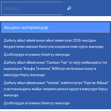
Search
Search
for:
Акыркы материалдар
Дөбөлү айыл аймагынын айыл өкмөтүнүн 2026-жылдын
бюджетинин киреше бөлүгүнө кошумча план суроо жөнүндө
Долбоордук өтүнмөнү бекитүү жөнүндө
Дөбөлү айыл аймагынын “Салкын-Төр” эс алуу жайындагы тоо
кыркасына “Альфа Телеком” ЖАКнун антенасын коюуга
макулдук берүү жөнүндө
Дөбөлү айыл аймагынын “Чалкак” жайлоосунун “Кургак-Айрык”
участкасындагы жайыт жерине раскол курууга макулдук берүү
жөнүндө
Долбоордук өтүнмөнү бекитүү жөнүндө