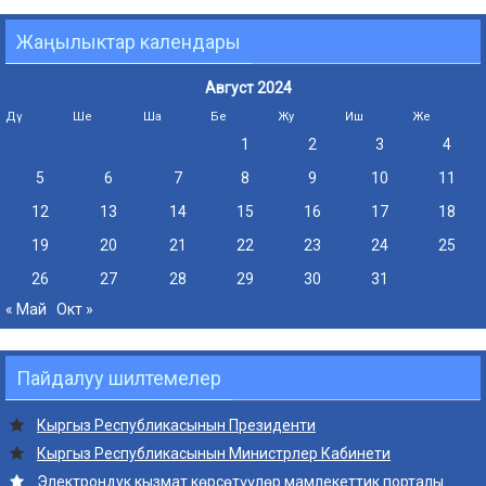
Жаңылыктар календары
Август 2024
Дү
Ше
Ша
Бе
Жу
Иш
Же
1
2
3
4
5
6
7
8
9
10
11
12
13
14
15
16
17
18
19
20
21
22
23
24
25
26
27
28
29
30
31
« Май
Окт »
Пайдалуу шилтемелер
Кыргыз Республикасынын Президенти
Кыргыз Республикасынын Министрлер Кабинети
Электрондук кызмат көрсөтүүлөр мамлекеттик порталы