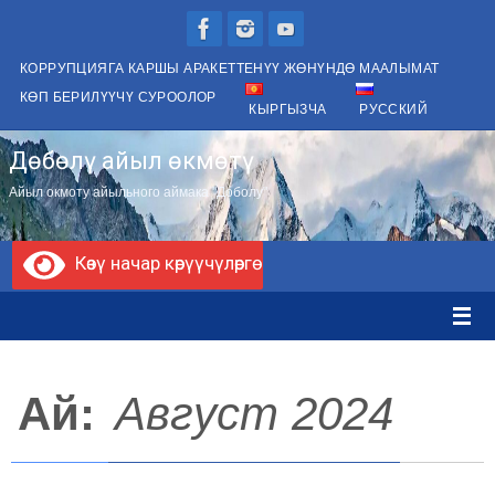
Skip
to
КОРРУПЦИЯГА КАРШЫ АРАКЕТТЕНҮҮ ЖӨНҮНДӨ МААЛЫМАТ
content
КӨП БЕРИЛҮҮЧҮ СУРООЛОР
КЫРГЫЗЧА
РУССКИЙ
Дөбөлү айыл өкмөтү
Айыл окмоту айыльного аймака "Доболу"
Көзү начар көрүүчүлөргө
Ай:
Август 2024