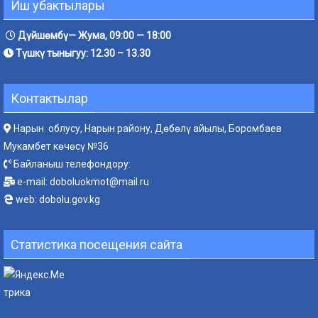
Иш убактылары
Дүйшөмбү— Жума, 09:00 — 18:00
Түшкү тыныгуу: 12.30 – 13.30
Контактылар
Нарын облусу, Нарын району, Дөбөлү айылы, Боромбаев
Мукамбет көчөсү №36
Байланыш телефондору:
e-mail:
doboluokmot@mail.ru
web:
dobolu.gov.kg
Статистика посещения сайта