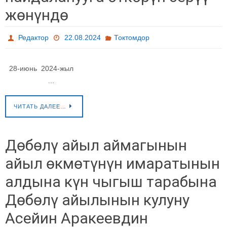
жөнүндө
Редактор
22.08.2024
Токтомдор
28-июнь 2024-жыл
…
ЧИТАТЬ ДАЛЕЕ…
Дөбөлү айыл аймагынын
айыл өкмөтүнүн имаратынын
алдына күн чыгыш тарабына
Дөбөлү айылынын кулуну
Асейин Аракеевдин