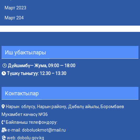
Март 2023
Март 204
Иш убактылары
Дүйшөмбү— Жума, 09:00 — 18:00
Түшкү тыныгуу: 12.30 – 13.30
Контактылар
Нарын облусу, Нарын району, Дөбөлү айылы, Боромбаев
Мукамбет көчөсү №36
Байланыш телефондору:
e-mail:
doboluokmot@mail.ru
web:
dobolu.gov.kg