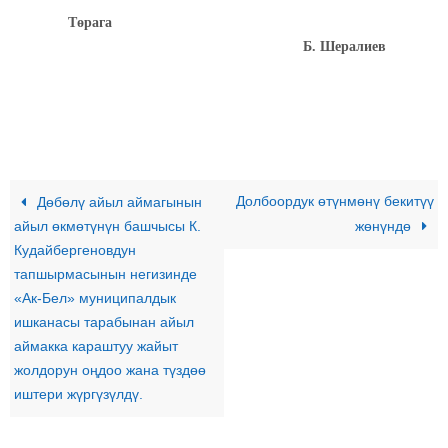
Т
ө
рага
Б. Шералиев
Долбоордук өтүнмөнү бекитүү
Дөбөлү айыл аймагынын
айыл өкмөтүнүн башчысы К.
жөнүндө
Кудайбергеновдун
тапшырмасынын негизинде
«Ак-Бел» муниципалдык
ишканасы тарабынан айыл
аймакка караштуу жайыт
жолдорун оңдоо жана түздөө
иштери жүргүзүлдү.