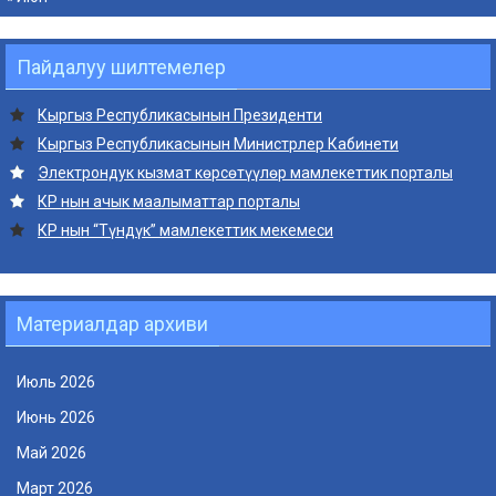
Пайдалуу шилтемелер
Кыргыз Республикасынын Президенти
Кыргыз Республикасынын Министрлер Кабинети
Электрондук кызмат көрсөтүүлөр мамлекеттик порталы
КР нын ачык маалыматтар порталы
КР нын “Түндүк” мамлекеттик мекемеси
Материалдар архиви
Июль 2026
Июнь 2026
Май 2026
Март 2026