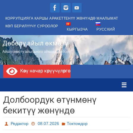
Skip
to
КОРРУПЦИЯГА КАРШЫ АРАКЕТТЕНҮҮ ЖӨНҮНДӨ МААЛЫМАТ
content
КӨП БЕРИЛҮҮЧҮ СУРООЛОР
КЫРГЫЗЧА
РУССКИЙ
Дөбөлү айыл өкмөтү
Айыл окмоту айыльного аймака "Доболу"
Көзү начар көрүүчүлөргө
Долбоордук өтүнмөнү
бекитүү жөнүндө
Редактор
08.07.2026
Токтомдор