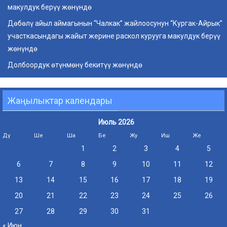
макулдук берүү жөнүндө
Дөбөлү айыл аймагынын “Чалкак” жайлоосунун “Кургак-Айрык”
участкасындагы жайыт жерине раскол курууга макулдук берүү
жөнүндө
Долбоордук өтүнмөнү бекитүү жөнүндө
Жаңылыктар календары
Июль 2026
Дү
Ше
Ша
Бе
Жу
Иш
Же
1
2
3
4
5
6
7
8
9
10
11
12
13
14
15
16
17
18
19
20
21
22
23
24
25
26
27
28
29
30
31
« Июн