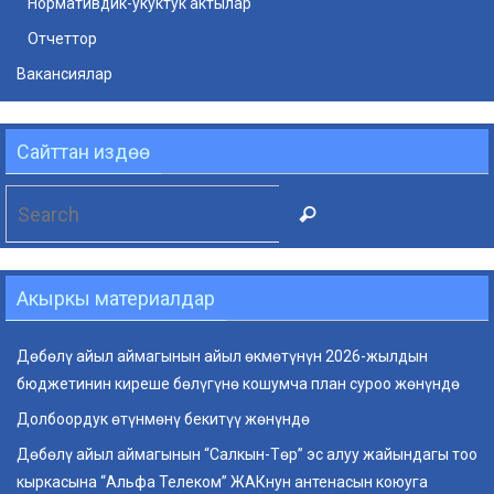
Нормативдик-укуктук актылар
Отчеттор
Вакансиялар
Сайттан издөө
Search
Search
for:
Акыркы материалдар
Дөбөлү айыл аймагынын айыл өкмөтүнүн 2026-жылдын
бюджетинин киреше бөлүгүнө кошумча план суроо жөнүндө
Долбоордук өтүнмөнү бекитүү жөнүндө
Дөбөлү айыл аймагынын “Салкын-Төр” эс алуу жайындагы тоо
кыркасына “Альфа Телеком” ЖАКнун антенасын коюуга