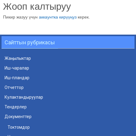
Жооп калтыруу
Пикир жазуу үчүн
аккаунтка кирүүңүз
керек.
Сайттын рубрикасы
Жаңылыктар
Иш-чаралар
Иш-пландар
Отчеттор
Кулактандыруулар
Тендерлер
Документтер
Токтомдор