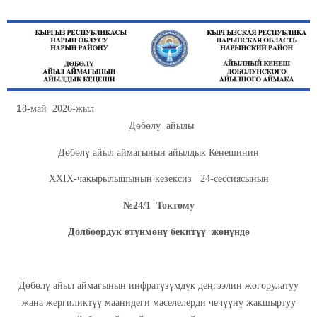
1
8-май 2026-жыл
Дөбөлү айылы
Дөбөлү айыл аймагынын айылдык Кенешинин
ХХIХ-чакырылышынын кезексиз 24-сессиясынын
№24/1 Токтому
Долбоордук өтүнмөнү бекитүү жөнүндө
Дөбөлү айыл аймагынын инфратүзүмдүк деңгээлин жогорулатуу
жана жергиликтүү маанидеги маселелерди чечүүнү жакшыртуу