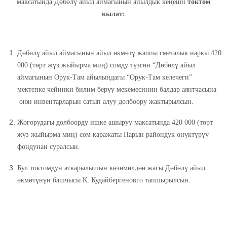
максатында Дөбөлү айыл аймагынын айылдык кеңеши
токтом
кылат:
Дөбөлү айыл аймагынын айыл өкмөтү жалпы сметалык наркы 420
000 (төрт жүз жыйырма миң) сомду түзгөн “Дөбөлү айыл
аймагынын Орук-Там айылындагы “Орук-Там келечеги”
мектепке чейинки билим берүү мекемесинин балдар аянтчасына
оюн инвентарларын сатып алуу долбоору жактырылсын.
Жогорудагы долбоорду ишке ашыруу максатында 420 000 (төрт
жүз жыйырма миң) сом каражаты Нарын райондук өнүктүрүү
фондунан суралсын.
Бул токтомдун аткарылышын көзөмөлдөө жагы Дөбөлү айыл
өкмөтүнүн башчысы К. Кудайбергеновго тапшырылсын.