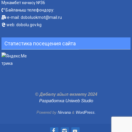
Мукамбет көчөсү №36
Байланыш телефондору:
e-mail:
doboluokmot@mail.ru
web:
dobolu.gov.kg
Статистика посещения сайта
© Дөбөлү айыл өкмөтү 2024
Разработка Uniweb Studio
Powered by
Nirvana
&
WordPress.