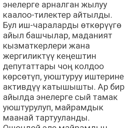
энелерге арналган жылуу
каалоо-тилектер айтылды.
Бул иш-чараларды өткөрүүгө
айыл башчылар, маданият
кызматкерлери жана
жергиликтүү кеңештин
депутаттары чоң колдоо
көрсөтүп, уюштуруу иштерине
активдүү катышышты. Ар бир
айылда энелерге сый тамак
уюштурулуп, майрамдык
маанай тартууланды.
Ошондой эле майрамдын