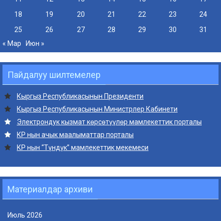
18
19
20
21
22
23
24
25
26
27
28
29
30
31
« Мар
Июн »
Пайдалуу шилтемелер
Кыргыз Республикасынын Президенти
Кыргыз Республикасынын Министрлер Кабинети
Электрондук кызмат көрсөтүүлөр мамлекеттик порталы
КР нын ачык маалыматтар порталы
КР нын “Түндүк” мамлекеттик мекемеси
Материалдар архиви
Июль 2026