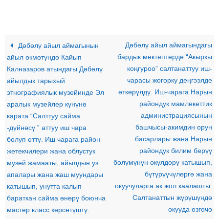
Дөбөлү айыл аймагындагы
Дөбөлү айыл аймагынын
бардык мектептерде “Акыркы
айыл өкмөтүндө Кайып
коңгуроо” салтанаттуу иш-
Калназаров атындагы Дөбөлү
чарасы жогорку деңгээлде
айылдык тарыхый
өткөрүлдү. Иш-чарага Нарын
этнографиялык музейинде Эл
райондук мамлекеттик
аралык музейлер күнүнө
администрациясынын
карата “Салттуу сайма
башчысы-акимдин орун
-дүйнөсү ” аттуу иш чара
басарлары жана Нарын
болуп өттү. Иш чарага район
райондук билим берүү
жетекчилери жана облустук
бөлүмүнүн өкүлдөрү катышып,
музей жамааты, айылдын уз
бүтүрүүчүлөргө жана
апалары жана жаш муундары
окуучуларга ак жол каалашты.
катышып, унутта калып
Салтанаттын жүрүшүндө
бараткан сайма өнөрү боюнча
окууда өзгөчө
мастер класс көрсөтүштү.