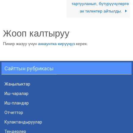
тартууланып, бүтүрүүчүлөргө
ак тилектер айтылды.
Жооп калтыруу
Пикир жазуу үчүн
аккаунтка кирүүңүз
керек.
Сайттын рубрикасы
Жаңылыктар
Иш-чаралар
Иш-пландар
Отчеттор
Кулактандыруулар
Тендерлер