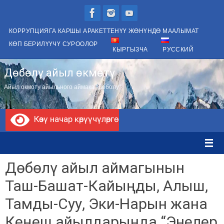
Skip
to
КОРРУПЦИЯГА КАРШЫ АРАКЕТТЕНҮҮ ЖӨНҮНДӨ МААЛЫМАТ
content
КӨП БЕРИЛҮҮЧҮ СУРООЛОР
КЫРГЫЗЧА
РУССКИЙ
Дөбөлү айыл өкмөтү
Айыл окмоту айыльного аймака "Доболу"
Көзү начар көрүүчүлөргө
Дөбөлү айыл аймагынын
Таш-Башат-Кайыңды, Алыш,
Тамды-Суу, Эки-Нарын жана
Кеңеш айылдарында “Энелер