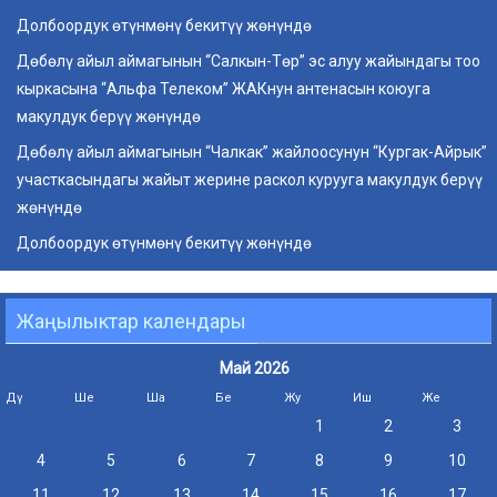
Долбоордук өтүнмөнү бекитүү жөнүндө
Дөбөлү айыл аймагынын “Салкын-Төр” эс алуу жайындагы тоо
кыркасына “Альфа Телеком” ЖАКнун антенасын коюуга
макулдук берүү жөнүндө
Дөбөлү айыл аймагынын “Чалкак” жайлоосунун “Кургак-Айрык”
участкасындагы жайыт жерине раскол курууга макулдук берүү
жөнүндө
Долбоордук өтүнмөнү бекитүү жөнүндө
Жаңылыктар календары
Май 2026
Дү
Ше
Ша
Бе
Жу
Иш
Же
1
2
3
4
5
6
7
8
9
10
11
12
13
14
15
16
17