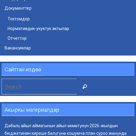
Документтер
Токтомдор
Нормативдик-укуктук актылар
Отчеттор
Вакансиялар
Сайттан издөө
Search
Search
for:
Акыркы материалдар
Дөбөлү айыл аймагынын айыл өкмөтүнүн 2026-жылдын
бюджетинин киреше бөлүгүнө кошумча план суроо жөнүндө