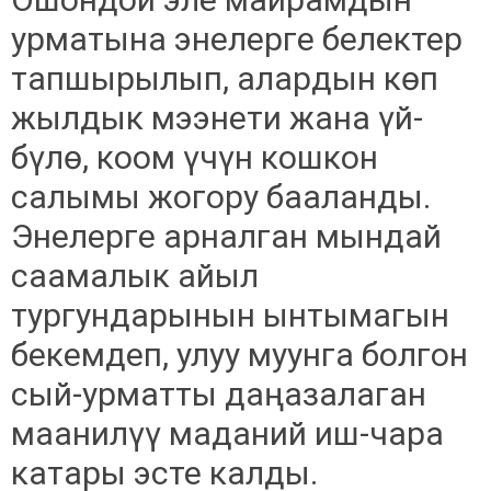
урматына энелерге белектер
тапшырылып, алардын көп
жылдык мээнети жана үй-
бүлө, коом үчүн кошкон
салымы жогору бааланды.
Энелерге арналган мындай
саамалык айыл
тургундарынын ынтымагын
бекемдеп, улуу муунга болгон
сый-урматты даңазалаган
маанилүү маданий иш-чара
катары эсте калды.