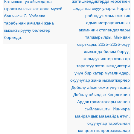
жетишкендиктерди көрсөткөн
Катышкан уз айымдарга
алдынкы окуучуларга Нарын
ыраазычылык кат жана музей
райондук мамлекеттик
башчысы С. Урбаева
администрациясынын
тарабынан акчалай жана
акиминин стипендиялары
кызыктыруучу белектер
тапшырылды. Мындан
берилди.
сырткары, 2025–2026-окуу
жылында билим берүү,
коомдук иштер жана ар
тараптуу жетишкендиктери
үчүн бир катар мугалимдер,
окуучулар жана кызматкерлер
Дөбөлү айыл өкмөтүнүн жана
Дөбөлү айылдык Кеңешинин
Ардак грамоталары менен
сыйланышты. Иш-чара
майрамдык маанайда өтүп,
окуучулар тарабынан
концерттик программалар