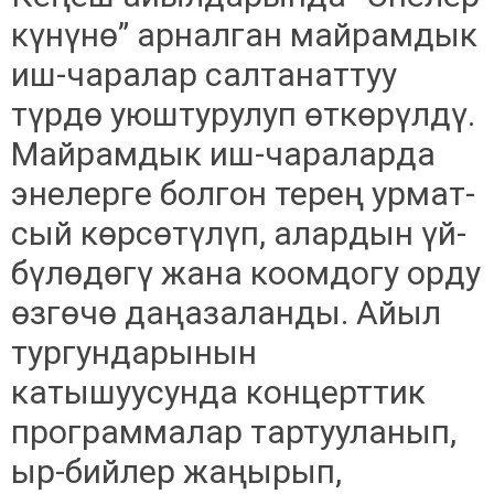
күнүнө” арналган майрамдык
иш-чаралар салтанаттуу
түрдө уюштурулуп өткөрүлдү.
Майрамдык иш-чараларда
энелерге болгон терең урмат-
сый көрсөтүлүп, алардын үй-
бүлөдөгү жана коомдогу орду
өзгөчө даңазаланды. Айыл
тургундарынын
катышуусунда концерттик
программалар тартууланып,
ыр-бийлер жаңырып,