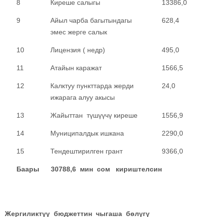
8
Киреше салыгы
13386,0
9
Айыл чарба багытындагы
628,4
эмес жерге салык
10
Лицензия ( недр)
495,0
11
Атайын каражат
1566,5
12
Калктуу пункттарда жерди
24,0
ижарага алуу акысы
13
Жайыттан түшүүчү киреше
1556,9
14
Муниципалдык ишкана
2290,0
15
Тендештирилген грант
9366,0
Баары 30788,6 мин сом кириштелсин
Жергиликтүү бюджеттин чыгаша бөлүгү