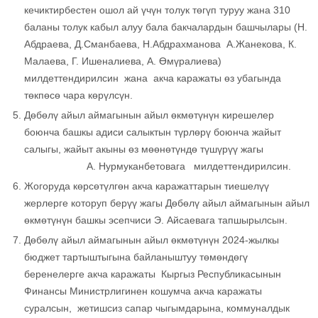
кечиктирбестен ошол ай үчүн толук төгүп туруу жана 310
баланы толук кабыл алуу бала бакчалардын башчылары (Н.
Абдраева, Д.Сманбаева, Н.Абдрахманова А.Жанекова, К.
Малаева, Г. Ишеналиева, А. Өмүралиева)
милдеттендирилсин жана акча каражаты өз убагында
төкпөсө чара көрүлсүн.
Дөбөлү айыл аймагынын айыл өкмөтүнүн кирешелер
боюнча башкы адиси салыктын түрлөрү боюнча жайыт
салыгы, жайыт акыны өз мөөнөтүндө түшүрүү жагы
А. Нурмуканбетовага милдеттендирилсин.
Жогоруда көрсөтүлгөн акча каражаттарын тиешелүү
жерлерге которуп берүү жагы Дөбөлү айыл аймагынын айыл
өкмөтүнүн башкы эсепчиси Э. Айсаевага тапшырылсын.
Дөбөлү айыл аймагынын айыл өкмөтүнүн 2024-жылкы
бюджет тартыштыгына байланыштуу төмөндөгү
беренелерге акча каражаты Кыргыз Республикасынын
Финансы Министрлигинен кошумча акча каражаты
суралсын, жетишсиз сапар чыгымдарына, коммуналдык