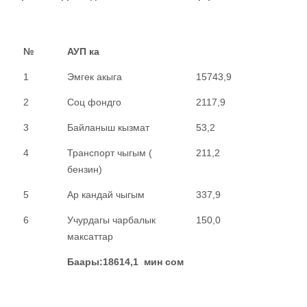
№
АУП ка
1
Эмгек акыга
15743,9
2
Соц фондго
2117,9
3
Байланыш кызмат
53,2
4
Транспорт чыгым (
211,2
бензин)
5
Ар кандай чыгым
337,9
6
Учурдагы чарбалык
150,0
максаттар
Баары:
18614,1
мин сом