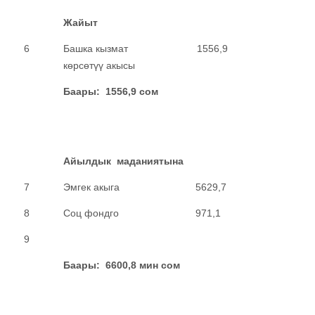
Жайыт
6
Башка кызмат
1556,9
көрсөтүү акысы
Баары:
1556,9
сом
Айылдык маданиятына
7
Эмгек акыга
5629,7
8
Соц фондго
971,1
9
Баары:
6600,8
мин сом