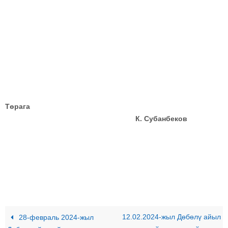
Төрага
К. Субанбеков
12.02.2024-жыл Дɵбɵлү айыл
28-февраль 2024-жыл