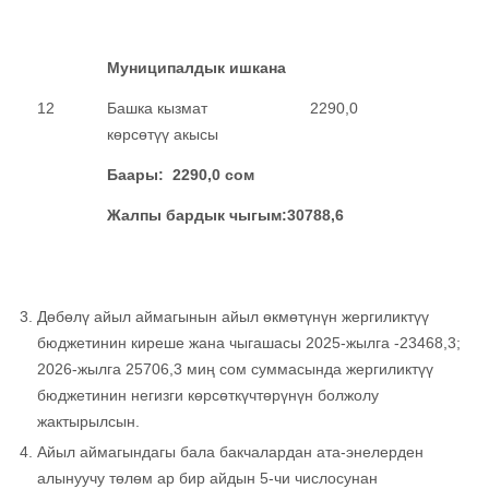
Муниципалдык ишкана
12
Башка кызмат
2290,0
көрсөтүү акысы
Баары:
2290,0
сом
Жалпы бардык чыгым:30788,6
Дөбөлү айыл аймагынын айыл өкмөтүнүн жергиликтүү
бюджетинин киреше жана чыгашасы 2025-жылга -23468,3;
2026-жылга 25706,3 миң сом суммасында жергиликтүү
бюджетинин негизги көрсөткүчтөрүнүн болжолу
жактырылсын.
Айыл аймагындагы бала бакчалардан ата-энелерден
алынуучу төлөм ар бир айдын 5-чи числосунан