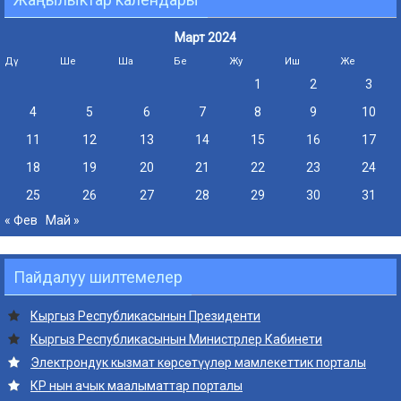
Март 2024
Дү
Ше
Ша
Бе
Жу
Иш
Же
1
2
3
4
5
6
7
8
9
10
11
12
13
14
15
16
17
18
19
20
21
22
23
24
25
26
27
28
29
30
31
« Фев
Май »
Пайдалуу шилтемелер
Кыргыз Республикасынын Президенти
Кыргыз Республикасынын Министрлер Кабинети
Электрондук кызмат көрсөтүүлөр мамлекеттик порталы
КР нын ачык маалыматтар порталы