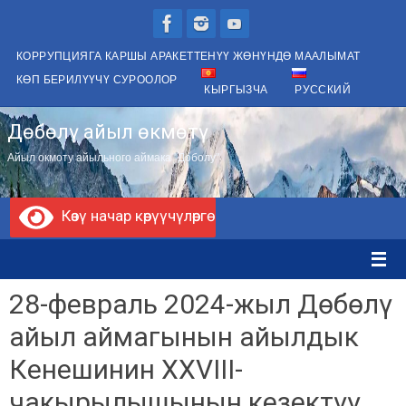
Skip
to
КОРРУПЦИЯГА КАРШЫ АРАКЕТТЕНҮҮ ЖӨНҮНДӨ МААЛЫМАТ
content
КӨП БЕРИЛҮҮЧҮ СУРООЛОР
КЫРГЫЗЧА
РУССКИЙ
Дөбөлү айыл өкмөтү
Айыл окмоту айыльного аймака "Доболу"
Көзү начар көрүүчүлөргө
28-февраль 2024-жыл Дөбөлү
айыл аймагынын айылдык
Кенешинин ХХVIII-
чакырылышынын кезектүү