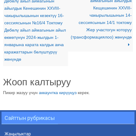
аймагынын айылдык
Дөбөлү айыл аймагынын
Кещешинин ХХVIII-
айылдык Кенешинин ХХVIII-
чакырылышынын 14-
чакырылышынын кезектүү 16-
сессиясынын 14/1 токтому
сессиясынын №16/4 Токтому
Жер участогун которуу
Дөбөлү айыл аймагынын айыл
(трансформациялоо) жɵнүндɵ
өкмөтүнүн 2024-жылдын 1-
январына карата калдык акча
каражаттарын бөлүштүрүү
жөнүндө
Жооп калтыруу
Пикир жазуу үчүн
аккаунтка кирүүңүз
керек.
Сайттын рубрикасы
Жаңылыктар