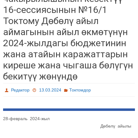
16-сессиясынын №16/1
Токтому Дөбөлү айыл
аймагынын айыл өкмөтүнүн
2024-жылдагы бюджетинин
жана атайын каражаттарын
киреше жана чыгаша бөлүгүн
бекитүү жөнүндө
Редактор
13.03.2024
Токтомдор
28-февраль 2024-жыл
Дөбөлү айылы