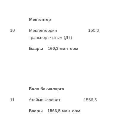
Мектептер
10
Мектептердин
160,3
транспорт чыгым (ДТ)
Баары
160,3
мин сом
Бала бакчаларга
11
Атайын каражат
1566,5
Баары
1566,5
мин сом