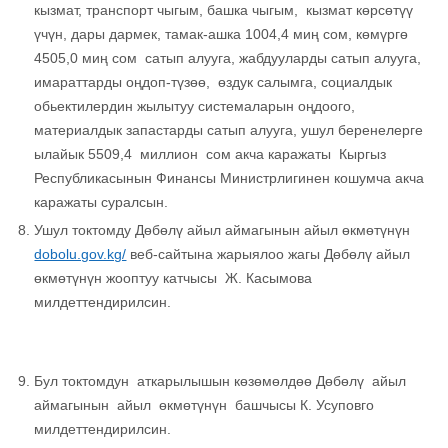
кызмат, транспорт чыгым, башка чыгым, кызмат көрсөтүү
үчүн, дары дармек, тамак-ашка 1004,4 миң сом, көмүргө
4505,0 миң сом сатып алууга, жабдууларды сатып алууга,
имараттарды оңдоп-түзөө, өздук салымга, социалдык
обьектилердин жылытуу системаларын оңдоого,
материалдык запастарды сатып алууга, ушул беренелерге
ылайык 5509,4 миллион сом акча каражаты Кыргыз
Республикасынын Финансы Министрлигинен кошумча акча
каражаты суралсын.
Ушул токтомду Дөбөлү айыл аймагынын айыл өкмөтүнүн
dobolu.gov.kg/
веб-сайтына жарыялоо жагы Дөбөлү айыл
өкмөтүнүн жооптуу катчысы Ж. Касымова
милдеттендирилсин.
Бул токтомдун аткарылышын көзөмөлдөө Дөбөлү айыл
аймагынын айыл өкмөтүнүн башчысы К. Усуповго
милдеттендирилсин.