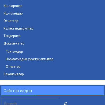
Иш-чаралар
Иш-пландар
Отчеттор
Кулактандыруулар
Тендерлер
Документтер
Токтомдор
Нормативдик-укуктук актылар
Отчеттор
Вакансиялар
Сайттан издөө
Search
Search