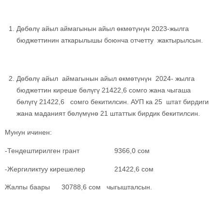
Дөбөлү айыл аймагынын айыл өкмөтүнүн 2023-жылга
бюджеттинин аткарылышы боюнча отчетту жактырылсын.
Дөбөлү айыл аймагынын айыл өкмөтүнүн 2024- жылга
бюджеттин киреше бөлүгү 21422,6 сомго жана чыгаша
бөлүгү 21422,6 сомго бекитилсин. АУП ка 25 штат бирдиги
жана маданият бөлүмүнө 21 штаттык бирдик бекитилсин.
Мунун ичинен:
-Тендештирилген грант 9366,0 сом
-Жергиликтуу кирешелер 21422,6 сом
Жалпы баары 30788,6 сом чыгышталсын.