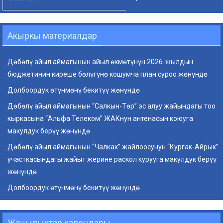
for:
Акыркы материалдар
Дөбөлү айыл аймагынын айыл өкмөтүнүн 2026-жылдын
бюджетинин киреше бөлүгүнө кошумча план суроо жөнүндө
Долбоордук өтүнмөнү бекитүү жөнүндө
Дөбөлү айыл аймагынын “Салкын-Төр” эс алуу жайындагы тоо
кыркасына “Альфа Телеком” ЖАКнун антенасын коюуга
макулдук берүү жөнүндө
Дөбөлү айыл аймагынын “Чалкак” жайлоосунун “Кургак-Айрык”
участкасындагы жайыт жерине раскол курууга макулдук берүү
жөнүндө
Долбоордук өтүнмөнү бекитүү жөнүндө
Жаңылыктар календары