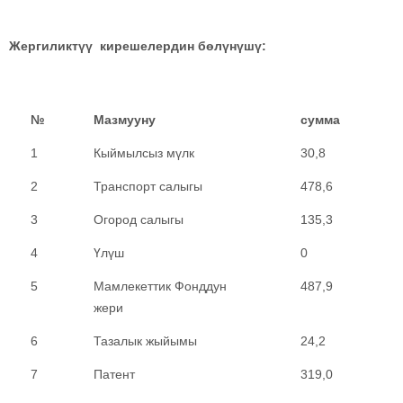
Жергиликтүү кирешелердин бөлүнүшү:
№
Мазмууну
сумма
1
Кыймылсыз мүлк
30,8
2
Транспорт салыгы
478,6
3
Огород салыгы
135,3
4
Үлүш
0
5
Мамлекеттик Фонддун
487,9
жери
6
Тазалык жыйымы
24,2
7
Патент
319,0