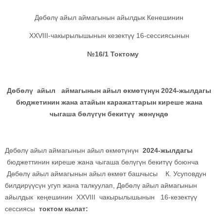
Дөбөлү айыл аймагынын айылдык Кенешинин
ХХVIII-чакырылышынын кезектүү 16-сессиясынын
№16/1 Токтому
Дөбөлү айыл аймагынын айыл өкмөтүнүн 2024-жылдагы
бюджетинин жана атайын каражаттарын киреше жана
чыгаша бөлүгүн бекитүү жөнүндө
Дөбөлү айыл аймагынын айыл өкмөтүнүн
2024-жылдагы
бюджеттинин киреше жана чыгаша бөлүгүн бекитүү боюнча
Дөбөлү айыл аймагынын айыл өкмөт башчысы К. Усуповдун
билдирүүсүн угуп жана талкуулап, Дөбөлү айыл аймагынын
айылдык кеңешинин XXVIII чакырылышынын 16-кезектүү
сессиясы
токтом кылат: