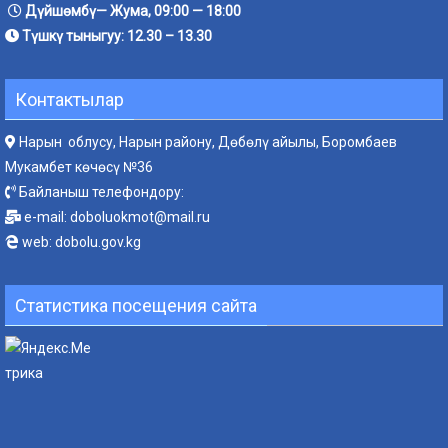
Дүйшөмбү— Жума, 09:00 — 18:00
Түшкү тыныгуу: 12.30 – 13.30
Контактылар
Нарын облусу, Нарын району, Дөбөлү айылы, Боромбаев
Мукамбет көчөсү №36
Байланыш телефондору:
e-mail:
doboluokmot@mail.ru
web:
dobolu.gov.kg
Статистика посещения сайта