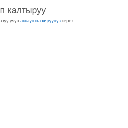
п калтыруу
азуу үчүн
аккаунтка кирүүңүз
керек.