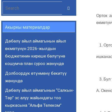
Search
Search
for:
Орток а
өкмөтүн
Акыркы материалдар
Дөбөлү айыл аймагынын айыл
Орт
өкмөтүнүн 2026-жылдын
бюджетинин киреше бөлүгүнө
ишканас
кошумча план суроо жөнүндө
Долбоордук өтүнмөнү бекитүү
Бул
жөнүндө
Дөбөлү айыл аймагынын “Салкын-
А. Окен
Төр” эс алуу жайындагы тоо
кыркасына “Альфа Телеком”