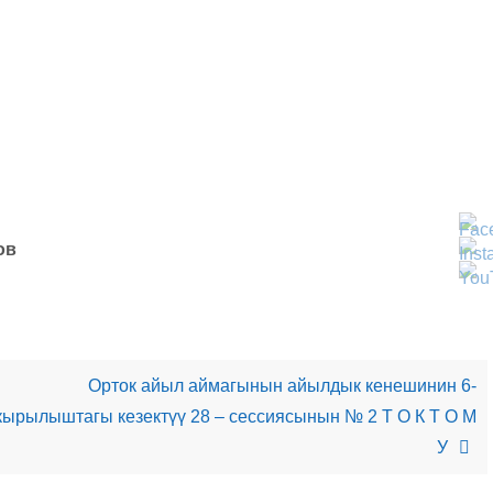
в
Орток айыл аймагынын айылдык кенешинин 6-
кырылыштагы кезектүү 28 – сессиясынын № 2 Т О К Т О М
У