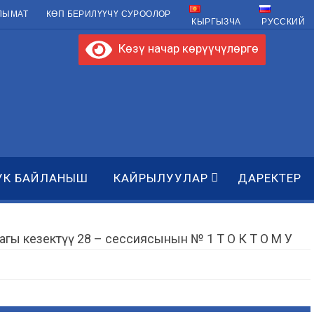
ЛЫМАТ
КӨП БЕРИЛҮҮЧҮ СУРООЛОР
КЫРГЫЗЧА
РУССКИЙ
Көзү начар көрүүчүлөргө
УК БАЙЛАНЫШ
КАЙРЫЛУУЛАР
ДАРЕКТЕР
ы кезектүү 28 – сессиясынын № 1 Т О К Т О М У