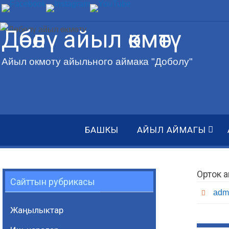
Skip
to
Дөбөлү айыл өкмөтү
content
Айыл окмоту айыльного аймака "Доболу"
Skip
БАШКЫ
АЙЫЛ АЙМАГЫ
to
content
Орток 
Сайттын рубрикасы
adm
Жаңылыктар