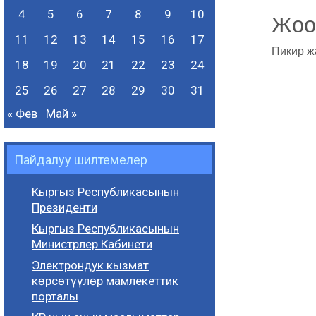
4
5
6
7
8
9
10
Жоо
11
12
13
14
15
16
17
Пикир ж
18
19
20
21
22
23
24
25
26
27
28
29
30
31
« Фев
Май »
Пайдалуу шилтемелер
Кыргыз Республикасынын
Президенти
Кыргыз Республикасынын
Министрлер Кабинети
Электрондук кызмат
көрсөтүүлөр мамлекеттик
порталы