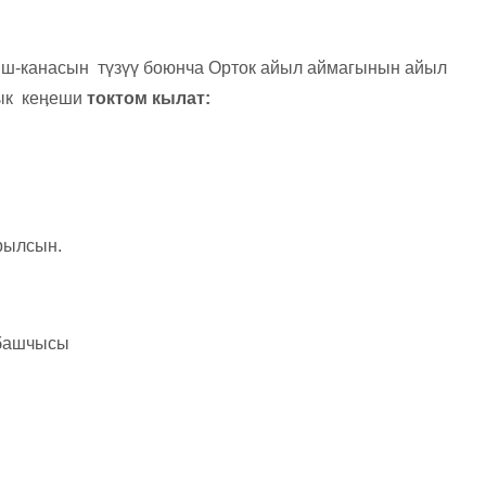
ш-канасын түзүү боюнча Орток айыл аймагынын айыл
дык кеӊеши
токтом кылат:
рылсын.
 башчысы