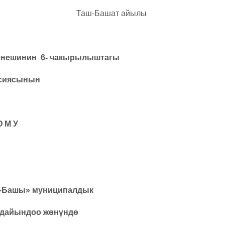
л Таш-Башат айылы
енешинин 6- чакырылыштагы
ссиясынын
О М У
о-Башы» муниципалдык
 дайындоо жөнүндө