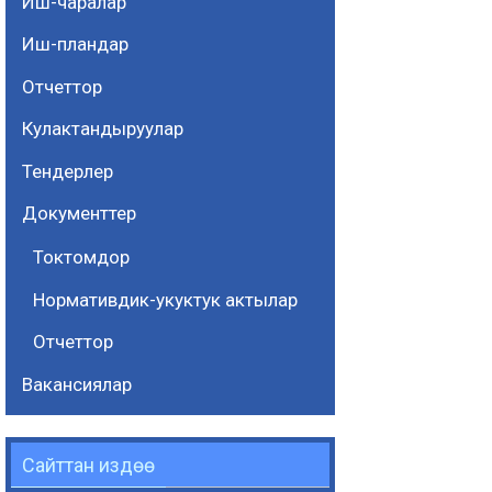
Иш-чаралар
Иш-пландар
Отчеттор
Кулактандыруулар
Тендерлер
Документтер
Токтомдор
Нормативдик-укуктук актылар
Отчеттор
Вакансиялар
Сайттан издөө