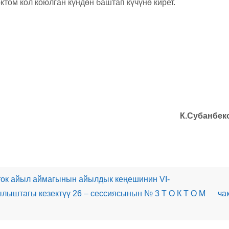
октом кол коюлган күндөн баштап күчүнө кирет.
рага К.Субанбеко
ок айыл аймагынын айылдык кеңешинин VI-
лыштагы кезектүү 26 – сессиясынын № 3 Т О К Т О М
ча