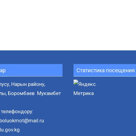
ар
Статистика посещения 
усу, Нарын району,
лы, Боромбаев Мукамбет
телефондору:
boluokmot@mail.ru
lu.gov.kg