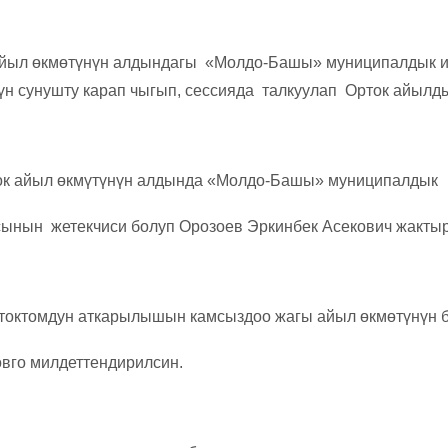
йыл өкмөтүнүн алдындагы «Молдо-Башы» муниципалдык и
үн сунушту карап чыгып, сессияда талкуулап Орток айыл
ок айыл өкмүтүнүн алдында «Молдо-Башы» муниципалдык
ынын жетекчиси болуп Орозоев Эркинбек Асекович жакты
 токтомдун аткарылышын камсыздоо жагы айыл өкмөтүнүн
овго милдеттендирилсин.