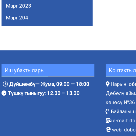
Март 2023
Март 204
Иш убактылары
Контактыл
Дүйшөмбү— Жума, 09:00 — 18:00
Нарын обл
Түшкү тыныгуу: 12.30 – 13.30
Дөбөлү айы
көчөсү №36
Байланыш 
e-mail:
do
web:
dobo