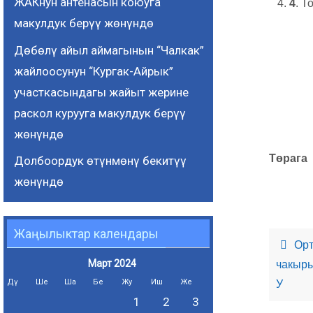
ЖАКнун антенасын коюуга
4
. Т
макулдук берүү жөнүндө
Дөбөлү айыл аймагынын “Чалкак”
жайлоосунун “Кургак-Айрык”
участкасындагы жайыт жерине
раскол курууга макулдук берүү
жөнүндө
Т
ө
Долбоордук өтүнмөнү бекитүү
жөнүндө
Жаңылыктар календары
Орт
Март 2024
чакыры
Дү
Ше
Ша
Бе
Жу
Иш
Же
У
1
2
3