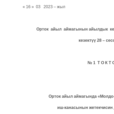
« 16 » 03 2023 – жы
Орток айыл аймагынын айылдык к
кезект
үү 28 – се
№ 1 Т О К Т 
Орток айыл аймагында «Молд
иш-канасынын жетекчисин