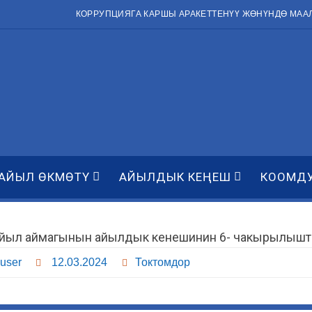
КОРРУПЦИЯГА КАРШЫ АРАКЕТТЕНҮҮ ЖӨНҮНДӨ МАА
АЙЫЛ ӨКМӨТҮ
АЙЫЛДЫК КЕҢЕШ
КООМД
айыл аймагынын айылдык кенешинин 6- чакырылыштаг
user
12.03.2024
Токтомдор