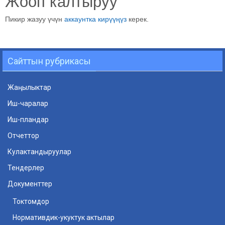
Жооп калтыруу
Пикир жазуу үчүн
аккаунтка кирүүңүз
керек.
Сайттын рубрикасы
Жаңылыктар
Иш-чаралар
Иш-пландар
Отчеттор
Кулактандыруулар
Тендерлер
Документтер
Токтомдор
Нормативдик-укуктук актылар