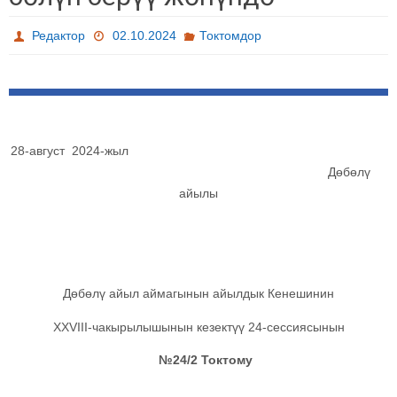
Редактор
02.10.2024
Токтомдор
28-август 2024-жыл
Дөбөлү
айылы
Дөбөлү айыл аймагынын айылдык Кенешинин
ХХVIII-чакырылышынын кезектүү 24-сессиясынын
№24/2 Токтому