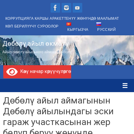
Skip
to
КОРРУПЦИЯГА КАРШЫ АРАКЕТТЕНҮҮ ЖӨНҮНДӨ МААЛЫМАТ
content
КӨП БЕРИЛҮҮЧҮ СУРООЛОР
КЫРГЫЗЧА
РУССКИЙ
Дөбөлү айыл өкмөтү
Айыл окмоту айыльного аймака "Доболу"
Көзү начар көрүүчүлөргө
Дөбөлү айыл аймагынын
Дөбөлү айылындагы эски
гараж участкасынан жер
бөлүп берүү жөнүндө