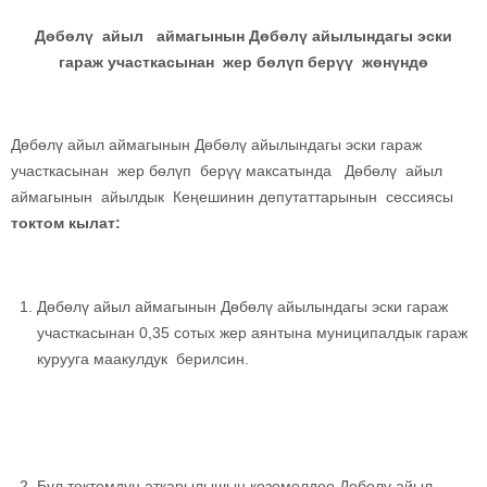
Дөбөлү айыл аймагынын Дөбөлү айылындагы эски
гараж участкасынан жер бөлүп берүү жөнүндө
Дөбөлү айыл аймагынын Дөбөлү айылындагы эски гараж
участкасынан жер бөлүп берүү максатында Дөбөлү айыл
аймагынын айылдык Кеңешинин депутаттарынын сессиясы
токтом кылат:
Дөбөлү айыл аймагынын Дөбөлү айылындагы эски гараж
участкасынан 0,35 сотых жер аянтына муниципалдык гараж
курууга маакулдук берилсин.
Бул токтомдун аткарылышын көзөмөлдөө Дөбөлү айыл