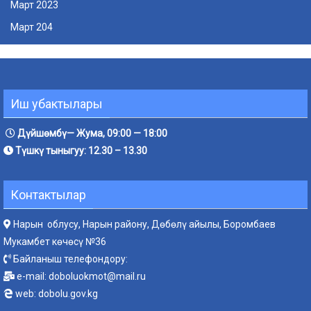
Март 2023
Март 204
Иш убактылары
Дүйшөмбү— Жума, 09:00 — 18:00
Түшкү тыныгуу: 12.30 – 13.30
Контактылар
Нарын облусу, Нарын району, Дөбөлү айылы, Боромбаев
Мукамбет көчөсү №36
Байланыш телефондору:
e-mail:
doboluokmot@mail.ru
web:
dobolu.gov.kg