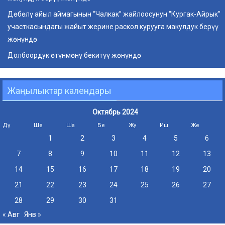
Дөбөлү айыл аймагынын “Чалкак” жайлоосунун “Кургак-Айрык”
участкасындагы жайыт жерине раскол курууга макулдук берүү
жөнүндө
Долбоордук өтүнмөнү бекитүү жөнүндө
Жаңылыктар календары
Октябрь 2024
Дү
Ше
Ша
Бе
Жу
Иш
Же
1
2
3
4
5
6
7
8
9
10
11
12
13
14
15
16
17
18
19
20
21
22
23
24
25
26
27
28
29
30
31
« Авг
Янв »