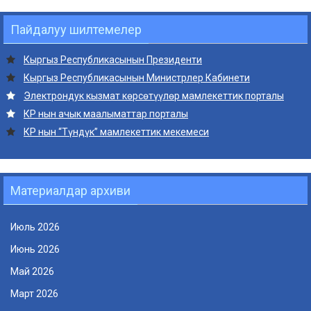
Пайдалуу шилтемелер
Кыргыз Республикасынын Президенти
Кыргыз Республикасынын Министрлер Кабинети
Электрондук кызмат көрсөтүүлөр мамлекеттик порталы
КР нын ачык маалыматтар порталы
КР нын “Түндүк” мамлекеттик мекемеси
Материалдар архиви
Июль 2026
Июнь 2026
Май 2026
Март 2026