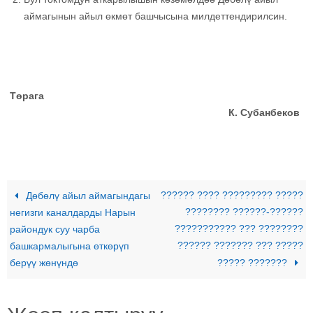
аймагынын айыл өкмөт башчысына милдеттендирилсин.
Төрага
К. Субанбеков
?????? ???? ????????? ?????
Дөбөлү айыл аймагындагы
???????? ??????-??????
негизги каналдарды Нарын
??????????? ??? ????????
райондук суу чарба
?????? ??????? ??? ?????
башкармалыгына өткөрүп
берүү жөнүндө
????? ???????