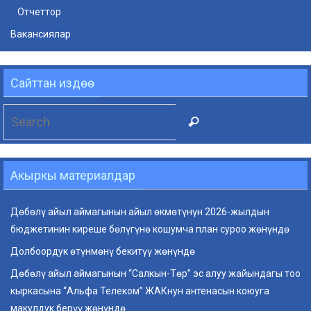
Отчеттор
Вакансиялар
Сайттан издөө
Search
Search
for:
Акыркы материалдар
Дөбөлү айыл аймагынын айыл өкмөтүнүн 2026-жылдын
бюджетинин киреше бөлүгүнө кошумча план суроо жөнүндө
Долбоордук өтүнмөнү бекитүү жөнүндө
Дөбөлү айыл аймагынын “Салкын-Төр” эс алуу жайындагы тоо
кыркасына “Альфа Телеком” ЖАКнун антенасын коюуга
макулдук берүү жөнүндө