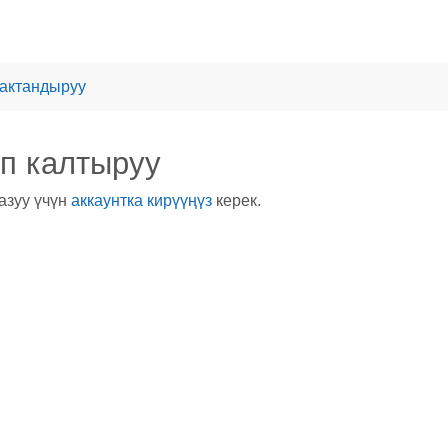
актандыруу
п калтыруу
азуу үчүн
аккаунтка кирүүңүз
керек.