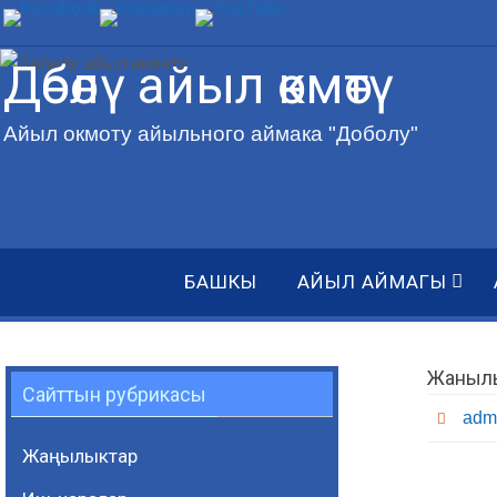
Skip
to
Дөбөлү айыл өкмөтү
content
Айыл окмоту айыльного аймака "Доболу"
Skip
БАШКЫ
АЙЫЛ АЙМАГЫ
to
content
Жаныл
Сайттын рубрикасы
adm
Жаңылыктар