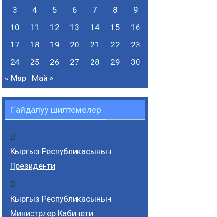
3
4
5
6
7
8
9
10
11
12
13
14
15
16
17
18
19
20
21
22
23
24
25
26
27
28
29
30
« Мар
Май »
Пайдалуу шилтемелер
Кыргыз Республикасынын
Президенти
Кыргыз Республикасынын
Министрлер Кабинети