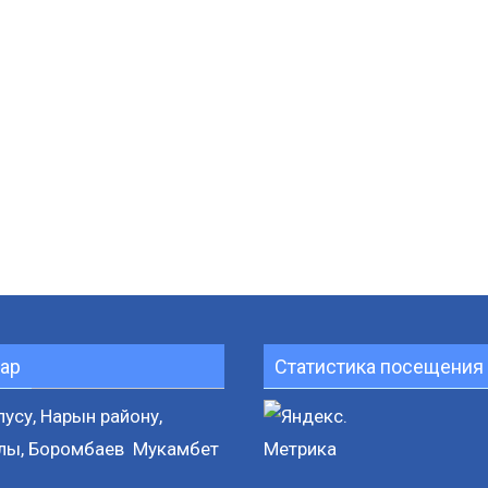
ар
Статистика посещения 
усу, Нарын району,
лы, Боромбаев Мукамбет