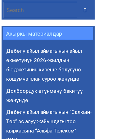
Search
Search
for:
Акыркы материалдар
Дөбөлү айыл аймагынын айыл
өкмөтүнүн 2026-жылдын
бюджетинин киреше бөлүгүнө
кошумча план суроо жөнүндө
Долбоордук өтүнмөнү бекитүү
жөнүндө
Дөбөлү айыл аймагынын “Салкын-
Төр” эс алуу жайындагы тоо
кыркасына “Альфа Телеком”