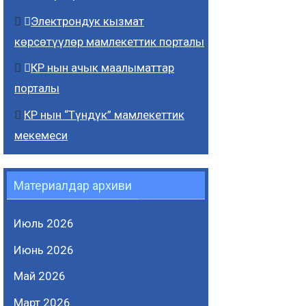
Электрондук кызмат
көрсөтүүлөр мамлекеттик порталы
КР нын ачык маалыматтар
порталы
КР нын “Түндүк” мамлекеттик
мекемеси
Материалдар архиви
Июль 2026
Июнь 2026
Май 2026
Март 2026