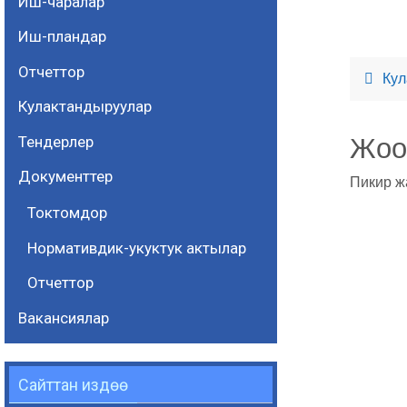
Иш-чаралар
Иш-пландар
Отчеттор
Кул
Кулактандыруулар
Тендерлер
Жоо
Документтер
Пикир ж
Токтомдор
Нормативдик-укуктук актылар
Отчеттор
Вакансиялар
Сайттан издөө