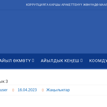
КОРРУПЦИЯГА КАРШЫ АРАКЕТТЕНҮҮ ЖӨНҮНДӨ МАА
АЙЫЛ ӨКМӨТҮ
АЙЫЛДЫК КЕҢЕШ
КООМД
ык 3
user
16.04.2023
Жаңылыктар