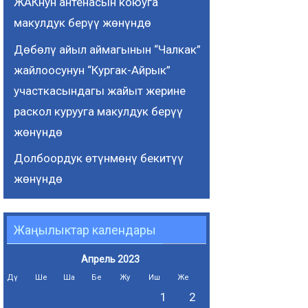
ЖАКнун антенасын коюуга
макулдук берүү жөнүндө
Дөбөлү айыл аймагынын “Чалкак”
жайлоосунун “Кургак-Айрык”
участкасындагы жайыт жерине
раскол курууга макулдук берүү
жөнүндө
Долбоордук өтүнмөнү бекитүү
жөнүндө
Жаңылыктар календары
Апрель 2023
Дү
Ше
Ша
Бе
Жу
Иш
Же
1
2