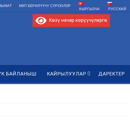
ЛЫМАТ
КӨП БЕРИЛҮҮЧҮ СУРООЛОР
КЫРГЫЗЧА
РУССКИЙ
Көзү начар көрүүчүлөргө
УК БАЙЛАНЫШ
КАЙРЫЛУУЛАР
ДАРЕКТЕР