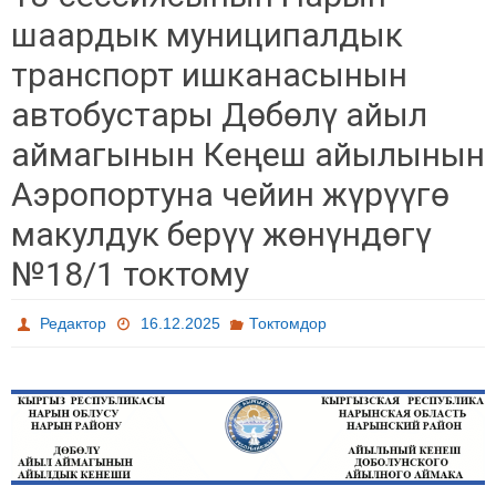
шаардык муниципалдык
транспорт ишканасынын
автобустары Дөбөлү айыл
аймагынын Кеңеш айылынын
Аэропортуна чейин жүрүүгө
макулдук берүү жөнүндөгү
№18/1 токтому
Редактор
16.12.2025
Токтомдор