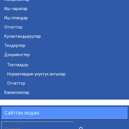
Иш-чаралар
Иш-пландар
Отчеттор
Кулактандыруулар
Тендерлер
Документтер
Токтомдор
Нормативдик-укуктук актылар
Отчеттор
Вакансиялар
Сайттан издөө
Search
Search