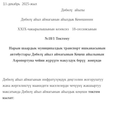
1
1-декабрь 2025-жыл
Дөбөлү айылы
Дөбөлү айыл аймагынын айылдык Кенешинин
ХХIХ-чакырылышынын кезексиз 18-сессиясынын
№18/1 Токтому
Нарын шаардык муниципалдык транспорт ишканасынын
автобустары Дөбөлү айыл аймагынын Кеңеш айылынын
Аэропортуна чейин жүрүүгө макулдук берүү жөнүндө
Дөбөлү айыл аймагынын инфратүзүмдүк деңгээлин жогорулатуу
жана жергиликтүү маанидеги маселелерди чечүүнү жакшыртуу
максатында Дөбөлү айыл аймагынын айылдык кеңеши
токтом
кылат: