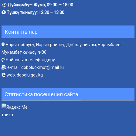
Дүйшөмбү— Жума, 09:00 — 18:00
Түшкү тыныгуу: 12.30 – 13.30
Контактылар
Нарын облусу, Нарын району, Дөбөлү айылы, Боромбаев
Мукамбет көчөсү №36
Байланыш телефондору:
e-mail:
doboluokmot@mail.ru
web:
dobolu.gov.kg
Статистика посещения сайта