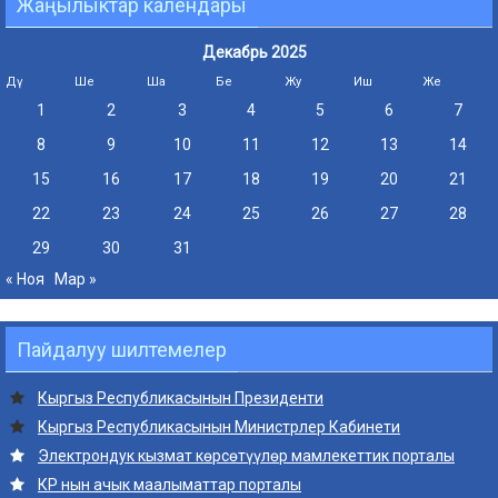
Жаңылыктар календары
Декабрь 2025
Дү
Ше
Ша
Бе
Жу
Иш
Же
1
2
3
4
5
6
7
8
9
10
11
12
13
14
15
16
17
18
19
20
21
22
23
24
25
26
27
28
29
30
31
« Ноя
Мар »
Пайдалуу шилтемелер
Кыргыз Республикасынын Президенти
Кыргыз Республикасынын Министрлер Кабинети
Электрондук кызмат көрсөтүүлөр мамлекеттик порталы
КР нын ачык маалыматтар порталы