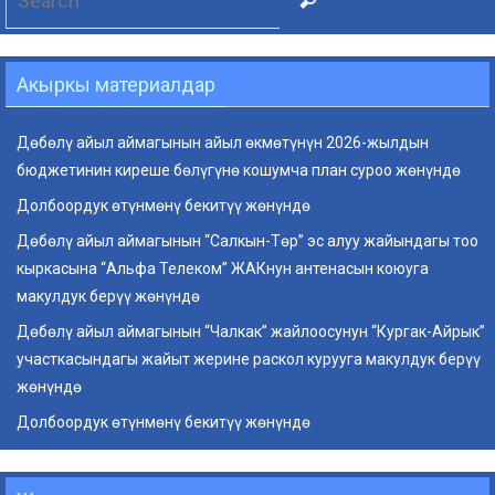
for:
Акыркы материалдар
Дөбөлү айыл аймагынын айыл өкмөтүнүн 2026-жылдын
бюджетинин киреше бөлүгүнө кошумча план суроо жөнүндө
Долбоордук өтүнмөнү бекитүү жөнүндө
Дөбөлү айыл аймагынын “Салкын-Төр” эс алуу жайындагы тоо
кыркасына “Альфа Телеком” ЖАКнун антенасын коюуга
макулдук берүү жөнүндө
Дөбөлү айыл аймагынын “Чалкак” жайлоосунун “Кургак-Айрык”
участкасындагы жайыт жерине раскол курууга макулдук берүү
жөнүндө
Долбоордук өтүнмөнү бекитүү жөнүндө