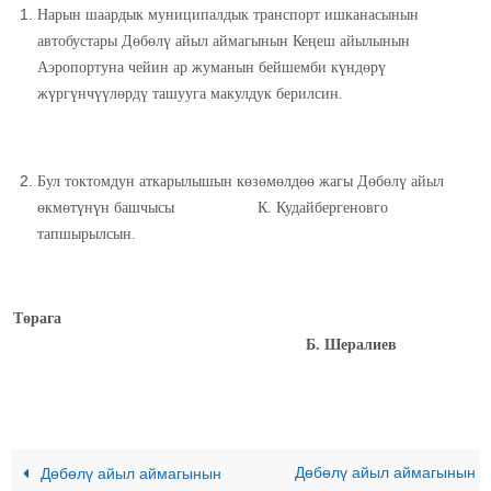
Нарын шаардык муниципалдык транспорт ишканасынын
автобустары Дөбөлү айыл аймагынын Кеңеш айылынын
Аэропортуна чейин ар жуманын бейшемби күндөрү
жүргүнчүүлөрдү ташууга макулдук берилсин.
Бул токтомдун аткарылышын көзөмөлдөө жагы Дөбөлү айыл
өкмөтүнүн башчысы К. Кудайбергеновго
тапшырылсын.
Төрага
Б. Шералиев
Дөбөлү айыл аймагынын
Дөбөлү айыл аймагынын