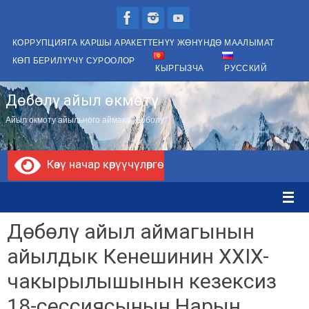
Skip
to
КОРРУПЦИЯГА КАРШЫ АРАКЕТТЕНҮҮ ЖӨНҮНДӨ МААЛЫМАТ
content
КӨП БЕРИЛҮҮЧҮ СУРООЛОР
КЫРГЫЗЧА
РУССКИЙ
Дөбөлү айыл өкмөтү
Айыл окмоту айыльного аймака "Доболу"
Көзү начар көрүүчүлөргө
Дөбөлү айыл аймагынын
айылдык Кенешинин XXIX-
чакырылышынын кезексиз
18-сессиясынын Нарын