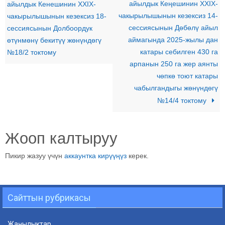
айылдык Кеңешинин XXIX-
айылдык Кенешинин XXIX-
чакырылышынын кезексиз 14-
чакырылышынын кезексиз 18-
сессиясынын Дөбөлү айыл
сессиясынын Долбоордук
аймагында 2025-жылы дан
өтүнмөнү бекитүү жөнүндөгү
катары себилген 430 га
№18/2 токтому
арпанын 250 га жер аянты
чөпкө тоют катары
чабылгандыгы жөнүндөгү
№14/4 токтому
Жооп калтыруу
Пикир жазуу үчүн
аккаунтка кирүүңүз
керек.
Сайттын рубрикасы
Жаңылыктар