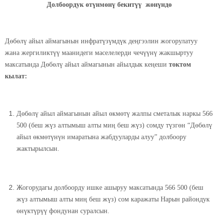
Долбоордук өтүнмөнү бекитүү жөнүндө
Дөбөлү айыл аймагынын инфратүзүмдүк деңгээлин жогорулатуу
жана жергиликтүү маанидеги маселелерди чечүүнү жакшыртуу
максатында Дөбөлү айыл аймагынын айылдык кеңеши
токтом
кылат:
Дөбөлү айыл аймагынын айыл өкмөтү жалпы сметалык наркы 566
500 (беш жүз алтымыш алты миң беш жүз) сомду түзгөн “Дөбөлү
айыл өкмөтүнүн имаратына жабдууларды алуу” долбоору
жактырылсын.
Жогорудагы долбоорду ишке ашыруу максатында 566 500 (беш
жүз алтымыш алты миң беш жүз) сом каражаты Нарын райондук
өнүктүрүү фондунан суралсын.