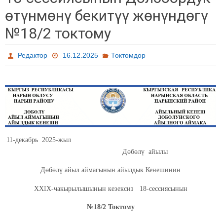
өтүнмөнү бекитүү жөнүндөгү
№18/2 токтому
Редактор
16.12.2025
Токтомдор
11-декабрь 2025-жыл
Дөбөлү айылы
Дөбөлү айыл аймагынын айылдык Кенешинин
ХХIХ-чакырылышынын кезексиз 18-сессиясынын
№18/2 Токтому