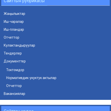
Сайттын рубрикасы
Жаңылыктар
Иш-чаралар
Иш-пландар
Отчеттор
Кулактандыруулар
Тендерлер
Документтер
Токтомдор
Нормативдик-укуктук актылар
Отчеттор
Вакансиялар