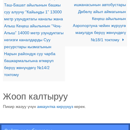
ишканасынын автобустары
Таш-Башат айылынын башкы
Дөбөлү айыл аймагынын
суу алуучу “Кайыңды 1” 13000
Кеңеш айылынын
метр узундуктагы каналы жана
Аэропортуна чейин жүрүүгө
Алыш Кеңеш айылынын “Чоң-
макулдук берүү жөнүндөгү
Алыш” 14000 метр узундуктагы
негизги каналдарды Суу
№18/1 токтому
ресурстары кызматынын
Нарын райондук суу чарба
башкармалыгына өткөрүп
берүү жөнүндөгү №14/2
токтому
Жооп калтыруу
Пикир жазуу үчүн
аккаунтка кирүүңүз
керек.