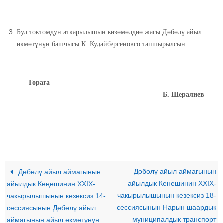
Бул токтомдун аткарылышын көзөмөлдөө жагы Дөбөлү айыл
өкмөтүнүн башчысы К. Кудайбергеновго тапшырылсын.
Т
ө
рага
Б. Шералиев
Дөбөлү айыл аймагынын
Дөбөлү айыл аймагынын
айылдык Кенешинин XXIX-
айылдык Кеңешинин XXIX-
чакырылышынын кезексиз 18-
чакырылышынын кезексиз 14-
сессиясынын Нарын шаардык
сессиясынын Дөбөлү айыл
муниципалдык транспорт
аймагынын айыл өкмөтүнүн