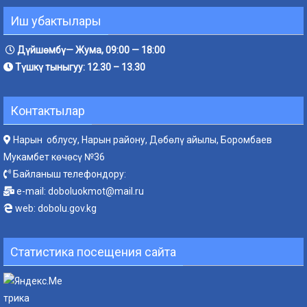
Иш убактылары
Дүйшөмбү— Жума, 09:00 — 18:00
Түшкү тыныгуу: 12.30 – 13.30
Контактылар
Нарын облусу, Нарын району, Дөбөлү айылы, Боромбаев
Мукамбет көчөсү №36
Байланыш телефондору:
e-mail:
doboluokmot@mail.ru
web:
dobolu.gov.kg
Статистика посещения сайта