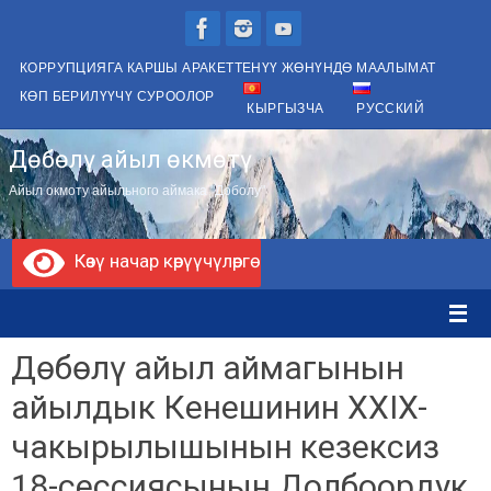
Skip
to
КОРРУПЦИЯГА КАРШЫ АРАКЕТТЕНҮҮ ЖӨНҮНДӨ МААЛЫМАТ
content
КӨП БЕРИЛҮҮЧҮ СУРООЛОР
КЫРГЫЗЧА
РУССКИЙ
Дөбөлү айыл өкмөтү
Айыл окмоту айыльного аймака "Доболу"
Көзү начар көрүүчүлөргө
Дөбөлү айыл аймагынын
айылдык Кенешинин XXIX-
чакырылышынын кезексиз
18-сессиясынын Долбоордук