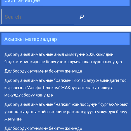
Сайттан издөө
Search
Search
for:
Акыркы материалдар
Дөбөлү айыл аймагынын айыл өкмөтүнүн 2026-жылдын
бюджетинин киреше бөлүгүнө кошумча план суроо жөнүндө
Долбоордук өтүнмөнү бекитүү жөнүндө
Дөбөлү айыл аймагынын “Салкын-Төр” эс алуу жайындагы тоо
кыркасына “Альфа Телеком” ЖАКнун антенасын коюуга
макулдук берүү жөнүндө
Дөбөлү айыл аймагынын “Чалкак” жайлоосунун “Кургак-Айрык”
участкасындагы жайыт жерине раскол курууга макулдук берүү
жөнүндө
Долбоордук өтүнмөнү бекитүү жөнүндө