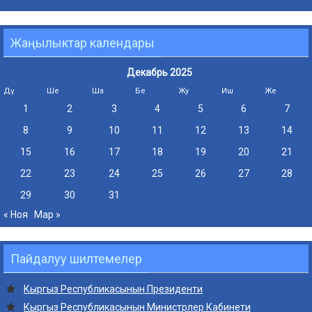
Жаңылыктар календары
Декабрь 2025
Дү
Ше
Ша
Бе
Жу
Иш
Же
1
2
3
4
5
6
7
8
9
10
11
12
13
14
15
16
17
18
19
20
21
22
23
24
25
26
27
28
29
30
31
« Ноя
Мар »
Пайдалуу шилтемелер
Кыргыз Республикасынын Президенти
Кыргыз Республикасынын Министрлер Кабинети