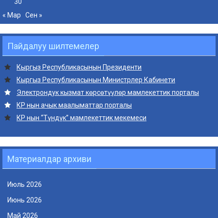
30
« Мар
Сен »
Пайдалуу шилтемелер
Кыргыз Республикасынын Президенти
Кыргыз Республикасынын Министрлер Кабинети
Электрондук кызмат көрсөтүүлөр мамлекеттик порталы
КР нын ачык маалыматтар порталы
КР нын “Түндүк” мамлекеттик мекемеси
Материалдар архиви
Июль 2026
Июнь 2026
Май 2026