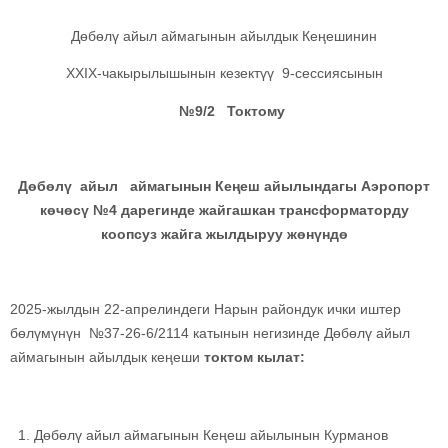
Дөбөлү айыл аймагынын айылдык Кеңешинин
ХХIX-чакырылышынын кезектүү 9-сессиясынын
№9/2 Токтому
Дөбөлү айыл аймагынын Кеңеш айылындагы Аэропорт
көчөсү №4 дарегинде жайгашкан трансформаторду
коопсуз жайга жылдыруу жөнүндө
2025-жылдын 22-апрелиндеги Нарын райондук ички иштер
бөлүмүнүн №37-26-6/2114 катынын негизинде Дөбөлү айыл
аймагынын айылдык кеңеши
токтом кылат:
Дөбөлү айыл аймагынын Кеңеш айылынын Курманов