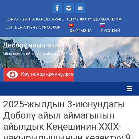
Skip
to
КОРРУПЦИЯГА КАРШЫ АРАКЕТТЕНҮҮ ЖӨНҮНДӨ МААЛЫМАТ
content
КӨП БЕРИЛҮҮЧҮ СУРООЛОР
КЫРГЫЗЧА
РУССКИЙ
Дөбөлү айыл өкмөтү
Айыл окмоту айыльного аймака "Доболу"
Көзү начар көрүүчүлөргө
2025-жылдын 3-июнундагы
Дөбөлү айыл аймагынын
айылдык Кеңешинин XXIX-
чакырылышынын кезектүү 9-