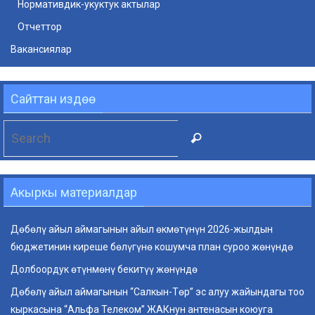
Нормативдик-укуктук актылар
Отчеттор
Вакансиялар
Сайттан издөө
Search
Search
for:
Акыркы материалдар
Дөбөлү айыл аймагынын айыл өкмөтүнүн 2026-жылдын
бюджетинин киреше бөлүгүнө кошумча план суроо жөнүндө
Долбоордук өтүнмөнү бекитүү жөнүндө
Дөбөлү айыл аймагынын “Салкын-Төр” эс алуу жайындагы тоо
кыркасына “Альфа Телеком” ЖАКнун антенасын коюуга