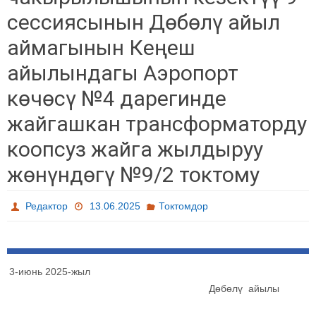
сессиясынын Дөбөлү айыл
аймагынын Кеңеш
айылындагы Аэропорт
көчөсү №4 дарегинде
жайгашкан трансформаторду
коопсуз жайга жылдыруу
жөнүндөгү №9/2 токтому
Редактор
13.06.2025
Токтомдор
3-июнь 2025-жыл
Дөбөлү айылы