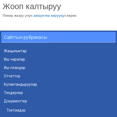
Жооп калтыруу
Пикир жазуу үчүн
аккаунтка кирүүңүз
керек.
Сайттын рубрикасы
Жаңылыктар
Иш-чаралар
Иш-пландар
Отчеттор
Кулактандыруулар
Тендерлер
Документтер
Токтомдор