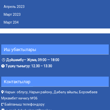
Апрель 2023
Март 2023
Март 204
Иш убактылары
Дүйшөмбү— Жума, 09:00 — 18:00
Түшкү тыныгуу: 12.30 – 13.30
Контактылар
Нарын облусу, Нарын району, Дөбөлү айылы, Боромбаев
Мукамбет көчөсү №36
Байланыш телефондору: