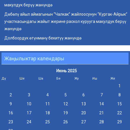
макулдук берүү жөнүндө
Дөбөлү айыл аймагынын “Чалкак” жайлоосунун “Кургак-Айрык”
участкасындагы жайыт жерине раскол курууга макулдук берүү
жөнүндө
Долбоордук өтүнмөнү бекитүү жөнүндө
Жаңылыктар календары
Июнь 2025
Дү
Ше
Ша
Бе
Жу
Иш
Же
1
2
3
4
5
6
7
8
9
10
11
12
13
14
15
16
17
18
19
20
21
22
23
24
25
26
27
28
29