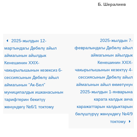
Б. Шералиев
2025-жылдын 7-
2025-жылдын 12-
февралындагы Дөбөлү айыл
мартындагы Дөбөлү айыл
аймагынын айылдык
аймагынын айылдык
Кенешинин XXIX-
Кенешинин XXIX-
чакырылышынын кезектүү 4-
чакырылышынын кезексиз 6-
сессиясынын Дөбөлү айыл
сессиясынын Дөбөлү айыл
аймагынын айыл өкмөтүнүн
аймагынын “Ак-Бел”
2025-жылдын 1-январына
муниципалдык ишканасынын
карата калдык акча
тарифтерин бекитүү
каражаттарын калдыктарын
жөнүндөгү №6/1 токтому
бөлүштүрүү жөнүндөгү №4/9
токтому