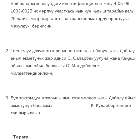
Бейшеналы көчөсүндөгү идентификациялык коду 4-05-08-
1003-0025 номерлүү участкасынын күн чыгыш тарабындагы
25 чарчы метр жер аянтына трансформаторду орнотууга
макулдук берилсин.
Тиешелүү документтери менен иш алып баруу жагы Дөбөлү
айыл өкмөтүнүн жер адиси С. Сапарбек уулуна жана Кеңеш
айылынын айыл башчысы С. Молдобаевге
милдеттендирилсин.
Бул токтомдун аткарылышын көзөмөлдөө жагы Дөбөлү айыл
өкмөтүнүн башчысы К. Кудайбергеновго
тапшырылсын.
Т
ө
рага